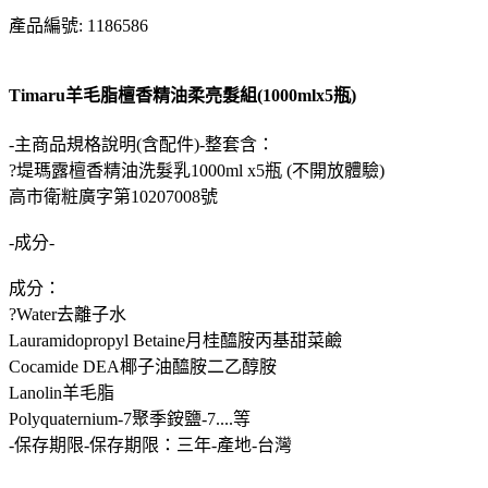
產品編號: 1186586
Timaru羊毛脂檀香精油柔亮髮組(1000mlx5瓶)
-主商品規格說明(含配件)-整套含：
?堤瑪露檀香精油洗髮乳1000ml x5瓶 (不開放體驗)
高市衛粧廣字第10207008號
-成分-
成分：
?Water去離子水
Lauramidopropyl Betaine月桂醯胺丙基甜菜鹼
Cocamide DEA椰子油醯胺二乙醇胺
Lanolin羊毛脂
Polyquaternium-7聚季銨鹽-7....等
-保存期限-保存期限：三年-產地-台灣