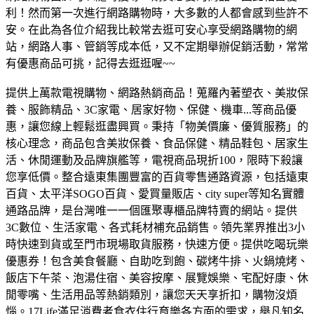
利！然而第一次進行網路購物時，大多數的人都會感到些許不
安。在此為各位介紹我比較常去逛可安心享受網路購物的網
站，網路人事、管銷等成本低，又不定期舉辦促銷活動，常常
有優惠商品可挑，記得去逛逛喔~~
提供上萬款電視購物、網路熱銷商品！蒐羅內著塑衣、美妝保
養、服飾精品、3C家電、居家好物、保健、機車...等商品優
惠，讓您線上輕鬆逛盡興買。
秉持「物美價廉、優質服務」的
核心理念，商品包含美妝保養、食品保健、精品鞋包、居家生
活、休閒運動及品牌旗艦等，電視商品現折100，限時下殺讓
您享低價。
整合遠東集團豐富的百貨零售通路資源，包括遠東
百貨、太平洋SOGO百貨、愛買量販店、city super等知名實體
通路品牌，是台灣唯一一個匯聚專櫃品牌特賣的網站。
提供
3C數位、生活家電、各式耗材補充品銷售。領先業界推出3小
時快速到貨或至門市現場取貨服務，快速方便。
提供吃喝玩樂
優惠券！包含美食餐廳、自助吃到飽、碳烤牛排、火鍋燒烤、
飯店下午茶、泡湯住宿、美容按摩、展覽娛樂、宅配好康、休
閒零嘴、生活用品等熱銷類別，讓您天天享折扣，購物沒煩
惱。
17Life滿足消費者食衣住行育樂各方面的需求，舉凡知名