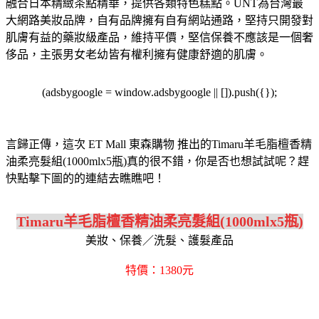
融合日本精緻茶點精華，提供各類特色糕點。
UNT為台灣最
大網路美妝品牌，自有品牌擁有自有網站通路，堅持只開發對
肌膚有益的藥妝級產品，維持平價，堅信保養不應該是一個奢
侈品，主張男女老幼皆有權利擁有健康舒適的肌膚。
(adsbygoogle = window.adsbygoogle || []).push({});
言歸正傳，這次 ET Mall 東森購物 推出的Timaru羊毛脂檀香精
油柔亮髮組(1000mlx5瓶)真的很不錯，你是否也想試試呢？趕
快點擊下圖的的連結去瞧瞧吧！
Timaru羊毛脂檀香精油柔亮髮組(1000mlx5瓶)
美妝、保養／洗髮、護髮產品
特價：1380元