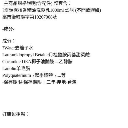
-主商品規格說明(含配件)-整套含：
?堤瑪露檀香精油洗髮乳1000ml x5瓶 (不開放體驗)
高市衛粧廣字第10207008號
-成分-
成分：
?Water去離子水
Lauramidopropyl Betaine月桂醯胺丙基甜菜鹼
Cocamide DEA椰子油醯胺二乙醇胺
Lanolin羊毛脂
Polyquaternium-7聚季銨鹽-7....等
-保存期限-保存期限：三年-產地-台灣
好康逗相報：