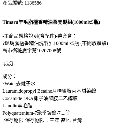
產品編號: 1186586
Timaru羊毛脂檀香精油柔亮髮組(1000mlx5瓶)
-主商品規格說明(含配件)-整套含：
?堤瑪露檀香精油洗髮乳1000ml x5瓶 (不開放體驗)
高市衛粧廣字第10207008號
-成分-
成分：
?Water去離子水
Lauramidopropyl Betaine月桂醯胺丙基甜菜鹼
Cocamide DEA椰子油醯胺二乙醇胺
Lanolin羊毛脂
Polyquaternium-7聚季銨鹽-7....等
-保存期限-保存期限：三年-產地-台灣