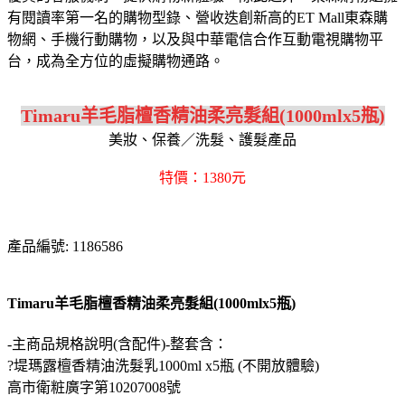
有閱讀率第一名的購物型錄、營收迭創新高的ET Mall東森購
物網、手機行動購物，以及與中華電信合作互動電視購物平
台，成為全方位的虛擬購物通路。
Timaru羊毛脂檀香精油柔亮髮組(1000mlx5瓶)
美妝、保養／洗髮、護髮產品
特價：1380元
產品編號: 1186586
Timaru羊毛脂檀香精油柔亮髮組(1000mlx5瓶)
-主商品規格說明(含配件)-整套含：
?堤瑪露檀香精油洗髮乳1000ml x5瓶 (不開放體驗)
高市衛粧廣字第10207008號