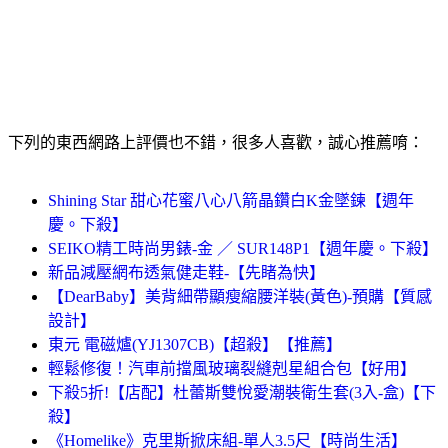
下列的東西網路上評價也不錯，很多人喜歡，誠心推薦唷：
Shining Star 甜心花蜜八心八箭晶鑽白K金墜鍊【週年
慶。下殺】
SEIKO精工時尚男錶-金 ／ SUR148P1【週年慶。下殺】
新品減壓網布透氣健走鞋-【先睹為快】
【DearBaby】美背細帶顯瘦縮腰洋裝(黃色)-預購【質感
設計】
東元 電磁爐(YJ1307CB)【超殺】【推薦】
輕鬆修復！汽車前擋風玻璃裂縫剋星組合包【好用】
下殺5折!【店配】杜蕾斯雙悅愛潮裝衛生套(3入-盒)【下
殺】
《Homelike》克里斯掀床組-單人3.5尺【時尚生活】