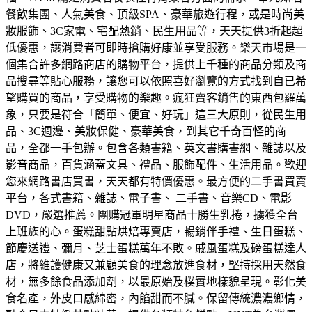
餐飲集團、人氣美食、頂級SPA、豪華旅遊行程，或是時尚美
妝服飾、3C家電、宅配熱銷、民生用品等，天天提供3折起超
低優惠，讓消費者可即時搶購好康並享受服務。
樂天市場是一
個集合許多網路商店的購物平台，提供上千種的商品分類及商
品搜尋等貼心服務，讓您可以依照喜好瀏覽的方式找到自已希
望購買的商品，享受購物的樂趣。
瘋狂賣客銷售的東西包羅萬
象，只要是符合「簡單、便宜、好玩」這三大原則，從民生用
品、3C週邊、美妝保健、豪華美食，到其它千奇百怪的商
品，全都一手包辦。
包含各類書籍、英文書購書網、雜誌以及
影音商品，百貨涵蓋文具、禮品、服飾配件、生活用品。歡迎
您來網路書店買書，天天都有特價優惠。
最方便的二手書買賣
平台，各式書籍、雜誌、電子書、 二手書、音樂CD、電影
DVD，嚴選推薦。
團購冠軍明星商品十勝生乳捲，擄獲全台
上班族的心。蛋糕甜點烘焙專賣店，暢銷伴手禮、生日蛋糕、
節慶送禮、彌月、芝士蛋糕萬年不敗。
戚風蛋糕及磅蛋糕達人
店，將維護健康又兼顧美食的理念放進食材，堅持採用天然食
材，無多餘食品添加劑，以最原始及樸實地樣貌呈現。
彰化美
食名產，外皮口感綿密，內餡甜而不膩。保留傳統濃濃鄉情，