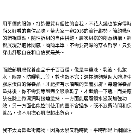
用平價的服飾，打造優質有個性的自我，不花大錢也能穿得時
尚又好看的自信品味，帶大家一窺2016的流行趨勢，簡約幾何
的錯視重點，隨性拆組的自由拼縫，層次組搭的創意結構，輕
鬆展現舒適休閒感，簡簡單單，不需要高深的穿衣哲學，只要
穿出舒服自在和自信就是美～
而臉部肌膚保養產品千千百百種，像是精華液、乳液、化妝
水、眼霜、防曬乳…等，數也數不完；選擇能夠幫助人體增生
膠原蛋白的保養品，才能擁有水噹噹的美麗肌膚。每道保養品
塗抹後，你不需要等到完全吸收乾了，才繼續一下瓶，而是應
該在臉上微濕潤時接連塗抹，一方面能層層鎖水滋潤加強功
效，另一方面也能控制使用的量不會過多，既不浪費時間和保
養品，也不用擔心肌膚超出負荷，
我不太喜歡逛街購物，因為太累又耗時間，平時都是上網關注