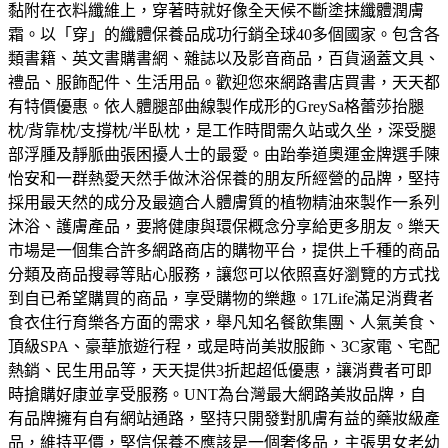
黏附在衣料纖維上，穿著時就好像全天候不斷塗抹纖體潤膚
霜。以「穿」的纖體保養品成功行銷全球40多個國家。
包含各
類書籍、英文書購書網、雜誌以及影音商品，百貨涵蓋文具、
禮品、服飾配件、生活用品。歡迎您來網路書店買書，天天都
有特價優惠。
依人體腿部曲線製作成形的GreySa格蕾莎抬腿
枕/背靠枕/支撐枕/半臥枕，是工作時間需久站或久坐，深受腿
部浮腫及靜脈曲張困擾人士的最愛。
由跆拳道奧運金牌選手陳
怡安和一群熱愛天然手做沐浴保養的朋友所經營的品牌，堅持
採用最天然的成分及最適合人體膚質的植物精油來製作一系列
沐浴、護膚產品，要將健康與環保概念分享給更多朋友。
樂天
市場是一個集合許多網路商店的購物平台，提供上千種的商品
分類及商品搜尋等貼心服務，讓您可以依照喜好瀏覽的方式找
到自已希望購買的商品，享受購物的樂趣。
17Life滿足消費者
食衣住行育樂各方面的需求，舉凡知名餐飲集團、人氣美食、
頂級SPA、豪華旅遊行程，或是時尚美妝服飾、3C家電、宅配
熱銷、民生用品等，天天提供3折起超低優惠，讓消費者可即
時搶購好康並享受服務。
UNT為台灣最大網路美妝品牌，自
有品牌擁有自有網站通路，堅持只開發對肌膚有益的藥妝級產
品，維持平價，堅信保養不應該是一個奢侈品，主張男女老幼