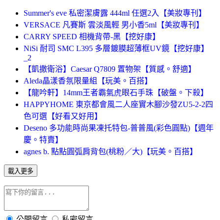
Summer's eve 私密潔膚露 444ml 任選2入【美妝專刊】
VERSACE 凡賽斯 雲淡風輕 男小香5ml【美妝專刊】
CARRY SPEED 相機背帶-黑【挖好康】
NiSi 耐司 SMC L395 多層鍍膜超薄框UV鏡【挖好康】
_2
【凱撒衛浴】Caesar Q7809 置物架【質感。舒適】
Aleda晶漾香氛限量組【玩美。百搭】
【龍吟軒】14mm王者霸氣虎眼石手珠【破盤。下殺】
HAPPYHOME 東京都會風二人座實木腳沙發ZU5-2-2四
色可選【好看又好用】
Deseno 多功能時尚果凍托特包-普普風(彩色圓點)【週年
慶。特賣】
agnes b. 點點圓弧肩背包(桃粉／大)【玩美。百搭】
載入更多
公開留言
私密留言