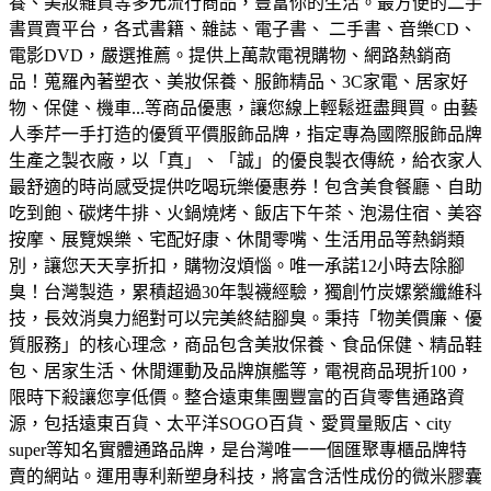
養、美妝雜貨等多元流行商品，豐富你的生活。
最方便的二手
書買賣平台，各式書籍、雜誌、電子書、 二手書、音樂CD、
電影DVD，嚴選推薦。
提供上萬款電視購物、網路熱銷商
品！蒐羅內著塑衣、美妝保養、服飾精品、3C家電、居家好
物、保健、機車...等商品優惠，讓您線上輕鬆逛盡興買。
由藝
人季芹一手打造的優質平價服飾品牌，指定專為國際服飾品牌
生產之製衣廠，以「真」、「誠」的優良製衣傳統，給衣家人
最舒適的時尚感受
提供吃喝玩樂優惠券！包含美食餐廳、自助
吃到飽、碳烤牛排、火鍋燒烤、飯店下午茶、泡湯住宿、美容
按摩、展覽娛樂、宅配好康、休閒零嘴、生活用品等熱銷類
別，讓您天天享折扣，購物沒煩惱。
唯一承諾12小時去除腳
臭！台灣製造，累積超過30年製襪經驗，獨創竹炭嫘縈纖維科
技，長效消臭力絕對可以完美終結腳臭。
秉持「物美價廉、優
質服務」的核心理念，商品包含美妝保養、食品保健、精品鞋
包、居家生活、休閒運動及品牌旗艦等，電視商品現折100，
限時下殺讓您享低價。
整合遠東集團豐富的百貨零售通路資
源，包括遠東百貨、太平洋SOGO百貨、愛買量販店、city
super等知名實體通路品牌，是台灣唯一一個匯聚專櫃品牌特
賣的網站。
運用專利新塑身科技，將富含活性成份的微米膠囊