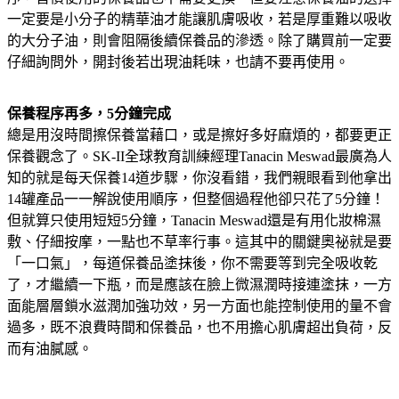
一定要是小分子的精華油才能讓肌膚吸收，若是厚重難以吸收
的大分子油，則會阻隔後續保養品的滲透。除了購買前一定要
仔細詢問外，開封後若出現油耗味，也請不要再使用。
保養程序再多，5分鐘完成
總是用沒時間擦保養當藉口，或是擦好多好麻煩的，都要更正
保養觀念了。SK-II全球教育訓練經理Tanacin Meswad最廣為人
知的就是每天保養14道步驟，你沒看錯，我們親眼看到他拿出
14罐產品一一解說使用順序，但整個過程他卻只花了5分鐘！
但就算只使用短短5分鐘，Tanacin Meswad還是有用化妝棉濕
敷、仔細按摩，一點也不草率行事。這其中的關鍵奧祕就是要
「一口氣」，每道保養品塗抹後，你不需要等到完全吸收乾
了，才繼續一下瓶，而是應該在臉上微濕潤時接連塗抹，一方
面能層層鎖水滋潤加強功效，另一方面也能控制使用的量不會
過多，既不浪費時間和保養品，也不用擔心肌膚超出負荷，反
而有油膩感。