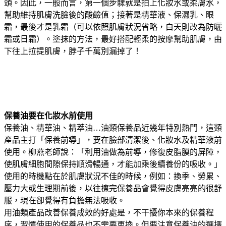
頭。因此，一般而言，第一個步驟就是拍上化妝水或柔膚水，
幫助維持肌膚洗臉後的酸鹼值；接著是精華液、保濕乳、眼
霜，最後才是乳霜（可以依照肌膚狀況省略，白天則改為防曬
霜或日霜）。塗抹的方法，最好搭配輕柔的按摩幫助肌膚，由
下往上拉提肌膚，脖子千萬別漏掉了！
保養油要在化妝水前使用
保養油、精華油、精萃油…油類保養品近幾年特別熱門，這類
產品主打「保養前導」，要在臉部清潔後、化妝水及精華液前
使用。柳燕老師說：「利用油做為前導，修復皮脂膜的屏障，
使肌膚細胞間隙保持順滑暢通，才能加乘後續養份的吸收。」
使用的時機點在於肌膚狀況不佳的時候，例如：換季、勞累、
壓力大或生理期前後，以往擦完保養品會覺得皮膚亮亮的很舒
服，現在卻覺得有負擔無法吸收。
用油類產品改善保養成效的好處是，不干擾你本來的保養程
序，習慣使用的保養品也不需要更換。但要注意保養油的選擇