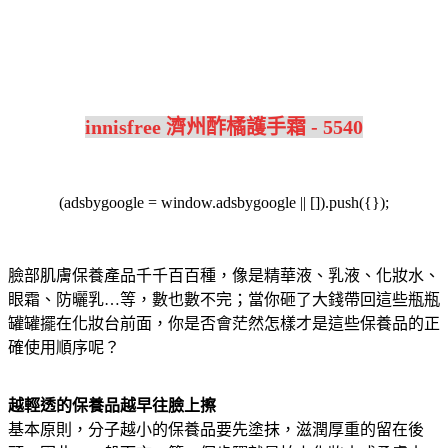
innisfree 濟州酢橘護手霜 - 5540
(adsbygoogle = window.adsbygoogle || []).push({});
臉部肌膚保養產品千千百百種，像是精華液、乳液、化妝水、
眼霜、防曬乳…等，數也數不完；當你砸了大錢帶回這些瓶瓶
罐罐擺在化妝台前面，你是否會茫然怎樣才是這些保養品的正
確使用順序呢？
越輕透的保養品越早往臉上擦
基本原則，分子越小的保養品要先塗抹，滋潤厚重的留在後