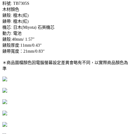
料號: TB7305S
木材顏色
錶殼: 檀木(紅)
錶帶: 檀木(紅)
機芯: 日木(Miyota) 石英機芯
動力: 電池
錶殼:40mm/ 1.57”
錶殼厚度:11mm/0.43“
錶帶寬度：21mm/0.83“
＊商品圖檔顏色因電腦螢幕設定差異會略有不同，以實際商品顏色為
準