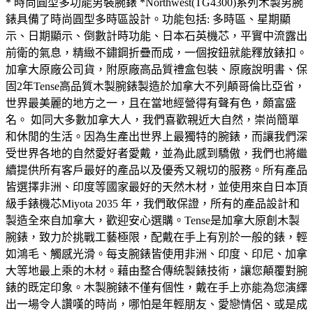
* 時尚圓型多功能男裝腕錶 *Northwest(TG4300)系列木製男腕
錶具備了時尚圓型多時區設計。功能包括: 多時區、星期顯
示、日期顯示、倒數計時功能、日本石英機芯，平實中流露出
前衛的氣息，精緻不鏽鋼折疊而成，一個按鈕就能釋放錶扣。
加拿大原廠公司貨，附原廠高品質禮盒包裝、原廠說明書、保
固2年Tense高品質木製腕錶製造於加拿大不列顛哥倫比亞省，
世界最美麗的地方之一，且在當地經營得有聲有色，頗富盛
名。 如同大多數加拿大人，我們喜歡親近大自然，崇尚簡單
和休閒的生活。因為生產出世界上最獨特的腕錶，而讓我們深
受世界各地的自然愛好者愛戴，並為此感到驕傲，我們也將繼
續提供所有客戶最好的產品以及優秀又親切的服務。所有產品
皆選擇非洲、印度等國家最好的天然木材，並使用來自日本頂
級手錶機芯Miyota 2035 年，我們敢保證，所有的產品設計和
製造全來自加拿大，歡迎安心選購。Tense是加拿大原創木製
腕錶，致力於挑戰工藝極限，配戴在手上有別於一般的錶，輕
如鴻毛、觸感光滑。每支腕錶皆使用非洲、印度、印尼、加拿
大等地最上乘的木材。藉由整合傳統製錶技術，讓您顛覆對腕
錶的既定印象。木製腕錶不僅有個性，戴在手上亦能為您演繹
出一場令人讚嘆的時尚，哪怕是年輕朋友、愛戀情侶、或是成