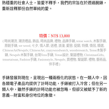
熟穩重的社會人士，皆愛不釋手，我們的宗旨在於透過腕錶，
重新詮釋那份自然單純的愛。
特價：NT$ 13,800
( 時尚潮流, 潮流禮品, 飾品, 時尚品牌, 禮物, 品牌手錶, tense watch, 木製手錶,
原創手錶, we wood, 七夕, 情人節, 送禮, 浪漫, 愛戀, 促銷, 特價, 情侶, 精選,
ChineseArtNewpdv, ChineseArt, crazywoodwatch, woodenwatch, Tense木製手
錶, Newpdv木製手錶, 台灣Tens手錶, Tense設計, 聖誕禮物, ChristmasGifts,
tensetaiwan, Fashion手錶, Fasionstyle, Newpdv, 買禮物, 聖誕節, 禮物, 藝術品,
伴手禮 )
手錶發展到現在，呈現出一種兩極化的狀態。在一類人中，因
各類電子產品均提供了計時功能，手錶被打入冷宮；但在另一
類人中，雖然手錶的計時功能也被忽略，但卻又被賦予了新的
意義—財富和身份地位的象徵。