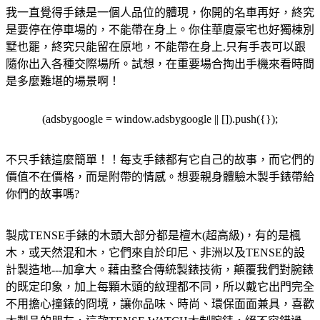
我一直覺得手錶是一個人品位的體現，你開的名車再好，終究
是要停在停車場的，不能帶在身上。你住華廈豪宅也好獨棟別
墅也罷，終究只能留在原地，不能帶在身上.只有手表可以跟
隨你出入各種交際場所。試想，在重要場合掏出手機來看時間
是多麼難堪的場景啊！
(adsbygoogle = window.adsbygoogle || []).push({});
不只手錶這麼簡單！！每支手錶都有它自己的故事，而它們的
價值不在價格，而是附帶的情感。想要親身體驗木製手錶帶給
你們的故事嗎?
製成TENSE手錶的木頭大部分都是檀木(超高級)，有的是楓
木，或天然混和木，它們來自於印尼、非洲以及TENSE的設
計製造地---加拿大。藉由整合傳統製錶技術，顛覆我們對腕錶
的既定印象，加上每顆木頭的紋理都不同，所以戴它出門完全
不用擔心撞錶的冏境，讓你品味、時尚、環保面面兼具，喜歡