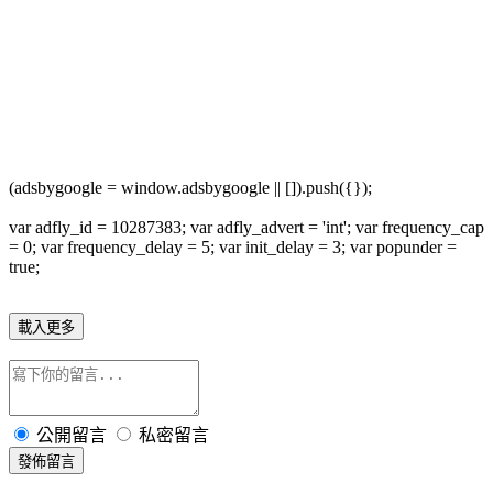
(adsbygoogle = window.adsbygoogle || []).push({});
var adfly_id = 10287383; var adfly_advert = 'int'; var frequency_cap
= 0; var frequency_delay = 5; var init_delay = 3; var popunder =
true;
載入更多
公開留言
私密留言
發佈留言