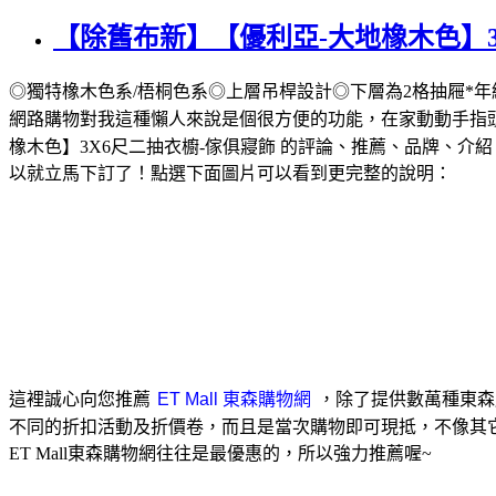
【除舊布新】【優利亞-大地橡木色】3
◎獨特橡木色系/梧桐色系◎上層吊桿設計◎下層為2格抽屜*年
網路購物對我這種懶人來說是個很方便的功能，在家動動手指
橡木色】3X6尺二抽衣櫥-傢俱寢飾 的評論、推薦、品牌、介
以就立馬下訂了！點選下面圖片可以看到更完整的說明：
這裡誠心向您推薦
，除了提供數萬種東森
不同的折扣活動及折價卷，而且是當次購物即可現抵，不像其
ET Mall東森購物網往往是最優惠的，所以強力推薦喔~