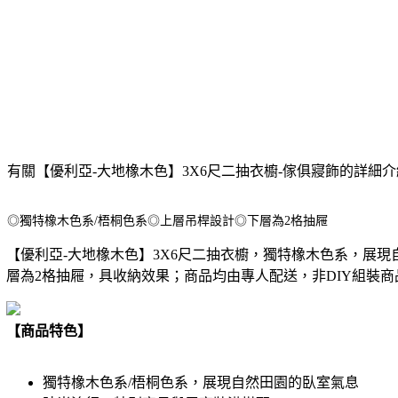
有關【優利亞-大地橡木色】3X6尺二抽衣櫥-傢俱寢飾的詳細
◎獨特橡木色系/梧桐色系◎上層吊桿設計◎下層為2格抽屜
【優利亞-大地橡木色】3X6尺二抽衣櫥，獨特橡木色系，展
層為2格抽屜，具收納效果；商品均由專人配送，非DIY組裝
【商品特色】
獨特橡木色系/梧桐色系，展現自然田園的臥室氣息