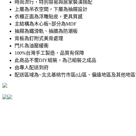
時尚流行，特別容易與居家裝潢搭配
上層為吊衣空間，下層為抽屜設計
衣櫃正面為浮雕貼皮，更具質感
主結構為木心板+部分為MDF
抽屜為鐵滑軌、抽牆為防潮板
背板為釘附式美背處理
門片為油壓緩衝
100%台灣手工製造，品質有保障
此商品不需DIY組裝，為己組裝之成品
由專人配送到府
配送區域為~北北基桃竹市區(山區、偏遠地區及其他地區