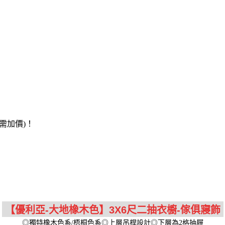
需加價)！
◎獨特橡木色系/梧桐色系◎上層吊桿設計◎下層為2格抽屜