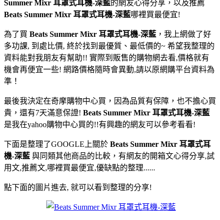
Summer Mixr 耳罩式耳機-深藍
的網友心得分享，以及推薦
Beats Summer Mixr 耳罩式耳機-深藍
哪裡買最便宜!
為了買
Beats Summer Mixr 耳罩式耳機-深藍
，我上網做了好
多功課, 到處比價, 終於找到最優質、最低價的~ 希望我整理的
資料能對我朋友有幫助!! 實際到販售的購物網去看,價格就有
機會再便宜一些! 網路價格隨時會異動,請以原網購平台資料為
準！
最後我決定在奇摩購物中心買，因為品質有保障，也不擔心買
貴，還有7天滿意保證!
Beats Summer Mixr 耳罩式耳機-深藍
是我在yahoo購物中心買的!!有興趣的網友可以參考看看!
下面是整理了GOOGLE上關於
Beats Summer Mixr 耳罩式耳
機-深藍
與同類其他商品的比較，有網友的開箱文心得分享,試
用文,推薦文,哪裡買最便宜,優缺點的整理......
點下面的圖片進去, 就可以看到整理的分享!