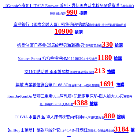
【Gennie’s奇妮】ITALY-Faravani系列‧幾何黑白時尚秋冬孕婦背洋-L
幾何黑白
990
搶購
顯眼無比配色
臺灣銀行（國際金融人員）密集班函授課程
函授課程5折☆輕鬆學習無負擔
10900
搶購
330
奶皇包 夏日祭典-斑馬紋型男海灘褲(男)
搶購
型男夏日必備
1180
Natures Purest 抱抱熊搖把HM0110650
搶購
初生兒適用
213
KU.KU酷咕鴨-柔柔護頭枕
搶購
台灣生產品質有保障
1691
無敵 專業數位錄音筆 R168-8G
搶購
錄音筆85折!!~週年慶優惠
KunBa-KunBa 雙膠二重奏8cm厚乳膠+記憶兩用床墊-單人加大3.5尺
布套升
4388
搶購
級！採用TENCEL天絲布套
880
OLIVIA 水世界 藍 單人床包枕套兩件組
搶購
單人床包枕套組合
3184
【hilltop山頂鳥】童款羽絨外套F24C4B-珊瑚紅
搶
超撥水 , 保暖蓄熱羽絨