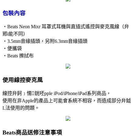
包裝內容
‧Beats Neon Mixr 耳罩式耳機與直插式遙控與麥克風線（弁
鄍i能不同）
‧3.5mm音緣插頭，另附6.3mm音緣插頭
‧便攜袋
‧Beats 擦拭布
使用線控麥克風
線控弁鈳﹞懦銧呸pple iPod/iPhone/iPad系列商品，
使用在非Apple的產品上可能會系統不相容，而造成部分弁鉞
L法使用的問題。
Beats商品送修注意事項