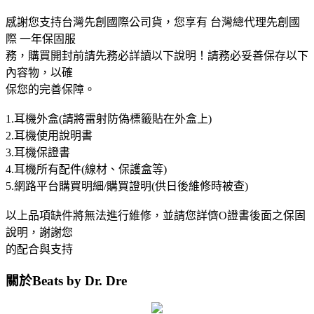
感謝您支持台灣先創國際公司貨，您享有 台灣總代理先創國
際 一年保固服
務，購買開封前請先務必詳讀以下說明！請務必妥善保存以下
內容物，以確
保您的完善保障。
1.耳機外盒(請將雷射防偽標籤貼在外盒上)
2.耳機使用說明書
3.耳機保證書
4.耳機所有配件(線材、保護盒等)
5.網路平台購買明細/購買證明(供日後維修時被查)
以上品項缺件將無法進行維修，並請您詳儕O證書後面之保固
說明，謝謝您
的配合與支持
關於Beats by Dr. Dre