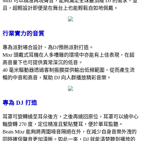
Mixr 可以精准再現聲音，能夠滿足全球最頂級 DJ 的需求。並
且，超輕設計即便是在舞台上也能輕鬆自如地佩戴。
行業實力的音質
專為派對場合設計、為DJ預熱派對打造。
Mixr 頭戴式耳機在人多嘈雜的環境中亦能有上佳表現，在超
高音量下也可提供異常深沉的低音。
40 毫米驅動器透過客制振膜提供輸出低頻範圍，從而產生流
暢的中音和高音，幫助 DJ 向人群播放精彩音樂。
專為 DJ 打造
耳罩可旋轉繞至耳朵後方，之後再繞回原位，耳罩可以繞中心
軸旋轉 270 度，定位精准且緊貼雙耳，便於單耳監聽。
Beats Mixr 能夠將周圍噪音隔絕在外，在減少自身音樂外洩的
同時確保聲音更加清晰。如此一來，DJ 就能清楚聽到播放的