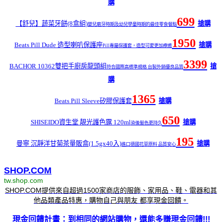
購
699
【舒兒】蔬菜牙餅(8盒組)
搶購
嬰兒磨牙時期及幼兒學童時期的最佳零食餐點
1950
Beats Pill Dude 造型喇叭保護座
搶購
Pill專屬保護套，造型可愛更加療癒
3399
BACHOR 10362雙把手廚房龍頭組
搶
符合國際高標準規格 台製外銷優良品質
購
1365
Beats Pill Sleeve矽膠保護套
搶購
650
SHISEIDO資生堂 靚光護色露 120ml
搶購
染後髮色更持久
195
曼寧 沉靜洋甘菊茶量販盒(1.5gx40入)
搶購
進口德國花草原料 品質安心
SHOP.COM
tw.shop.com
SHOP.COM提供來自超過1500家商店的服飾、家用品、鞋、電器和其
他品類產品特惠，購物自己與朋友 都享現金回饋。
現金回饋計畫：到相同的網站購物，還能多賺現金回饋!!!