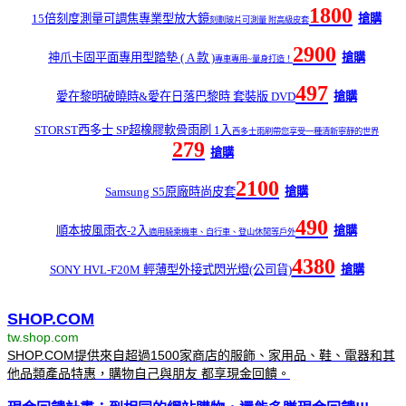
1800
15倍刻度測量可調焦專業型放大鏡
搶購
刻劃玻片可測量 附高級皮套
2900
神爪卡固平面專用型踏墊 ( A 款 )
搶購
專車專用~量身打造！
497
愛在黎明破曉時&愛在日落巴黎時 套裝版 DVD
搶購
STORST西多士 SP超橡膠軟骨雨刷 1入
西多士雨刷帶您享受一種清新寧靜的世界
279
搶購
2100
Samsung S5原廠時尚皮套
搶購
490
順本披風雨衣-2入
搶購
適用騎乘機車、自行車、登山休閒等戶外
4380
SONY HVL-F20M 輕薄型外接式閃光燈(公司貨)
搶購
SHOP.COM
tw.shop.com
SHOP.COM提供來自超過1500家商店的服飾、家用品、鞋、電器和其
他品類產品特惠，購物自己與朋友 都享現金回饋。