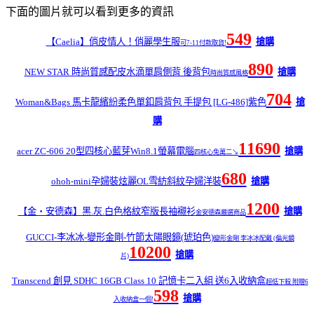
下面的圖片就可以看到更多的資訊
549
【Caelia】俏皮情人！俏麗學生服
搶購
可7-11付款取貨!
890
NEW STAR 時尚質感配皮水滴單肩側背 後背包
搶購
時尚質感風格
704
Woman&Bags 馬卡龍繽紛柔色單釦肩背包 手提包 [LG-486]紫色
搶
購
11690
acer ZC-606 20型四核心藍芽Win8.1螢幕電腦
搶購
四核心免萬二↘
680
ohoh-mini孕婦裝炫麗OL雪紡斜紋孕婦洋裝
搶購
1200
【金‧安德森】黑.灰.白色格紋窄版長袖襯衫
搶購
金安德森嚴選商品
GUCCI-李冰冰-變形金剛-竹節太陽眼鏡(琥珀色)
變形金剛 李冰冰配戴 (偏光鏡
10200
搶購
片)
Transcend 創見 SDHC 16GB Class 10 記憶卡二入組 送6入收納盒
超低下殺 附贈6
598
搶購
入收納盒一個!