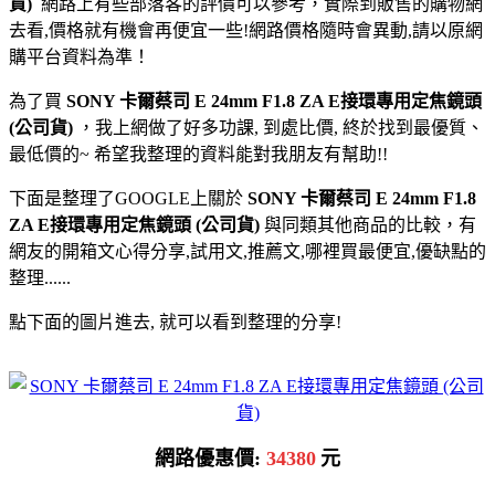
貨)
網路上有些部落客的評價可以參考，實際到販售的購物網
去看,價格就有機會再便宜一些!網路價格隨時會異動,請以原網
購平台資料為準！
為了買
SONY 卡爾蔡司 E 24mm F1.8 ZA E接環專用定焦鏡頭
(公司貨)
，我上網做了好多功課, 到處比價, 終於找到最優質、
最低價的~ 希望我整理的資料能對我朋友有幫助!!
下面是整理了GOOGLE上關於
SONY 卡爾蔡司 E 24mm F1.8
ZA E接環專用定焦鏡頭 (公司貨)
與同類其他商品的比較，有
網友的開箱文心得分享,試用文,推薦文,哪裡買最便宜,優缺點的
整理......
點下面的圖片進去, 就可以看到整理的分享!
網路優惠價:
34380
元