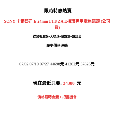
限時特惠熱賣
SONY 卡爾蔡司 E 24mm F1.8 ZA E接環專用定焦鏡頭 (公司
貨)
送薄框濾鏡+大吹球+拭鏡筆+鏡頭套
歷史價格波動
07/02 07/10 07/27 44698元 41262元 37826元
現在最低只要:
34380
元
價格隨時會變，把握機會